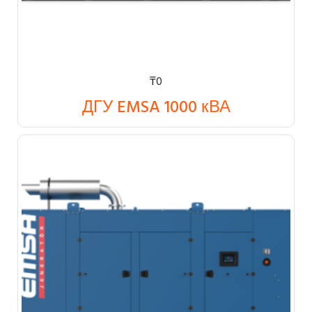
₸
0
ДГУ EMSA 1000 кВА