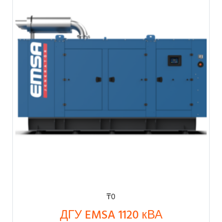
₸
0
ДГУ EMSA 1120 кВА