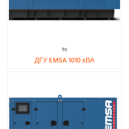
₸
0
ДГУ EMSA 1010 кВА