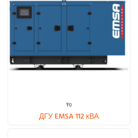
₸
0
ДГУ EMSA 112 кВА