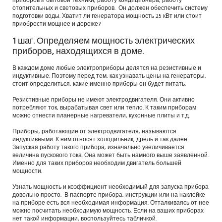
приборов и бытовой техники, работу кондиционера, работу
отопительных и световых приборов. Он должен обеспечить систему
подготовки воды. Хватит ли генератора мощность 25 кВт или стоит
приобрести мощнее и дороже?
1 шаг. Определяем мощность электрических
приборов, находящихся в доме.
В каждом доме любые электроприборы делятся на резистивные и
индуктивные. Поэтому перед тем, как узнавать цены на генераторы,
стоит определиться, какие именно приборы он будет питать.
Резистивные приборы не имеют электродвигателя. Они активно
потребляют ток, вырабатывая свет или тепло. К таким приборам
можно отнести планерные нагреватели, кухонные плиты и т.д.
Приборы, работающие от электродвигателя, называются
индуктивными. К ним относят холодильник, дрель и так далее.
Запуская работу такого прибора, изначально увеличивается
величина пускового тока. Она может быть намного выше заявленной.
Именно для таких приборов необходим двигатель большей
мощности.
Узнать мощность и коэффициент необходимый для запуска прибора
довольно просто. В паспорте прибора, инструкции или на наклейке
на приборе есть вся необходимая информация. Отталкиваясь от нее
можно посчитать необходимую мощность. Если на ваших приборах
нет такой информации, воспользуйтесь табличкой.