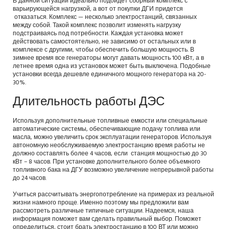
В данной ситуации идеально подойдет сборный комплекс с
варьирующейся нагрузкой, а вот от покупки ДГИ придется
отказаться. Комплекс — несколько электростанций, связанных
между собой. Такой комплекс позволит изменять нагрузку
подстраиваясь под потребности. Каждая установка может
действовать самостоятельно, не зависимо от остальных или в
комплексе с другими, чтобы обеспечить большую мощность. В
зимнее время все генераторы могут давать мощность 100 кВт, а в
летнее время одна из установок может быть выключена. Подобные
установки всегда дешевле единичного мощного генератора на 20-
30%.
Длительность работы ДЭС
Используя дополнительные топливные емкости или специальные
автоматические системы, обеспечивающие подачу топлива или
масла, можно увеличить срок эксплуатации генераторов. Используя
автономную необслуживаемую электростанцию время работы не
должно составлять более 4 часов, если станция мощностью до 30
кВт – 8 часов. При установке дополнительного более объемного
топливного бака на ДГУ возможно увеличение непрерывной работы
до 24 часов.
Учиться рассчитывать энергопотребление на примерах из реальной
жизни намного проще. Именно поэтому мы предложили вам
рассмотреть различные типичные ситуации. Надеемся, наша
информация поможет вам сделать правильный выбор. Поможет
определиться, стоит брать электростанцию в 100 ВТ или можно