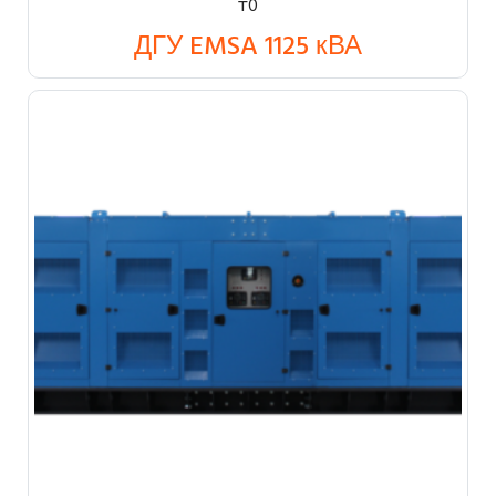
₸
0
ДГУ EMSA 1125 кВА