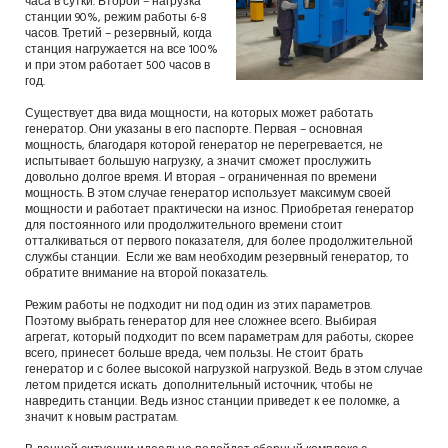
часа в сутки. Второй – нагрузка
станции 90%, режим работы 6-8
часов. Третий – резервный, когда
станция нагружается на все 100%
и при этом работает 500 часов в
год.
Существует два вида мощности, на которых может работать
генератор. Они указаны в его паспорте. Первая – основная
мощность, благодаря которой генератор не перегревается, не
испытывает большую нагрузку, а значит сможет прослужить
довольно долгое время. И вторая – ограниченная по времени
мощность. В этом случае генератор использует максимум своей
мощности и работает практически на износ. Приобретая генератор
для постоянного или продолжительного времени стоит
отталкиваться от первого показателя, для более продолжительной
службы станции. Если же вам необходим резервный генератор, то
обратите внимание на второй показатель.
Режим работы не подходит ни под один из этих параметров.
Поэтому выбрать генератор для нее сложнее всего. Выбирая
агрегат, который подходит по всем параметрам для работы, скорее
всего, принесет больше вреда, чем пользы. Не стоит брать
генератор и с более высокой нагрузкой нагрузкой. Ведь в этом случае
летом придется искать дополнительный источник, чтобы не
навредить станции. Ведь износ станции приведет к ее поломке, а
значит к новым растратам.