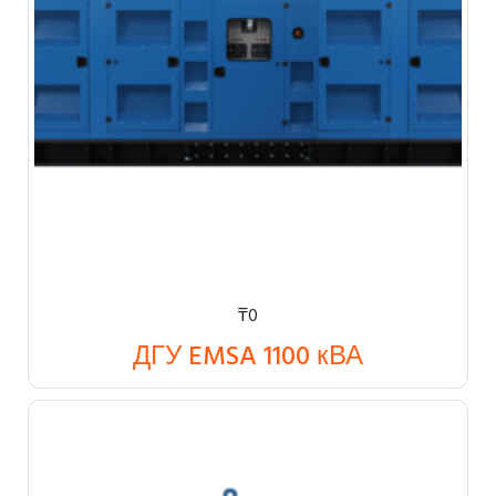
₸
0
ДГУ EMSA 1100 кВА