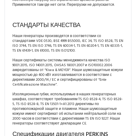
Применяется там где нет сети. Перегрузки не допускается.
СТАНДАРТЫ КАЧЕСТВА
Наши генераторы производятся в соответствии со
стандартами VDE 0530, BSE 4999 BS5000, IEC 34, TS ISO 8528, TS EN
ISO 3744, TS EN ISO 3746, TS EN 60034-1, TS EN 60204-1, TS EN 60335-1,
TS EN 61439-1, EN 61000, TS EN ISO12100.
Наши сертификаты системы менеджмента качества ISO
9001:2015, ISO 14001:2015, OHSAS 18001:2007 и ISO10002:2006
аккредитованы от “Kiwa & MEYER”. Наши шумозащитные кожухи
мощностью до 400 кВт изготавливаются в соответствии с
директивами 2000/14 / EC и сертифицированы от “Ente
Certificateazione Macchine”.
Изоляционные губки, используемые в наших генераторных
шкафах, соответствуют требованиям TS ISO 8528-4, TS ISO 8528-
5, TS ISO 8528-8, TS EN 13501-1+A1:2013 директивы по
противопожарной защите и пламени. Наши шумозащитные
кожухи имеют сертификат об испытании нейтральной соли на
2000 часов в соответствии с директивами TS EN ISO 9227. Наши
генераторы соответствуют декларации CE.
Спецификации двигателя PERKINS