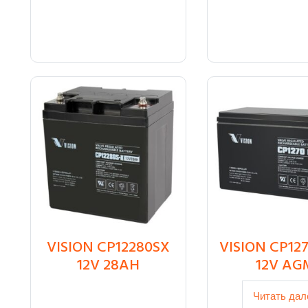
VISION CP12280SX
VISION CP127
₸
26 100
12V 28AH
12V AG
Читать дал