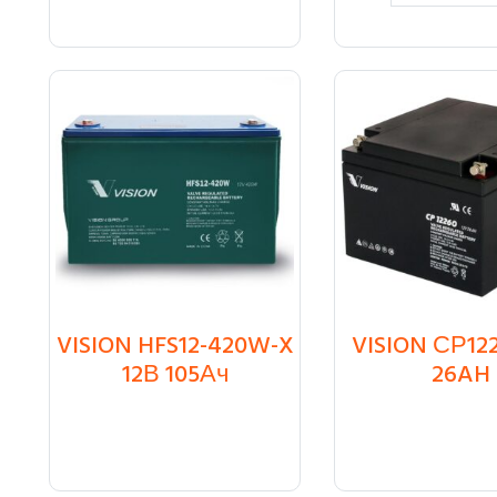
VISION HFS12-420W-X
VISION СР122
₸
93 600
₸
24 300
12В 105Ач
26AH