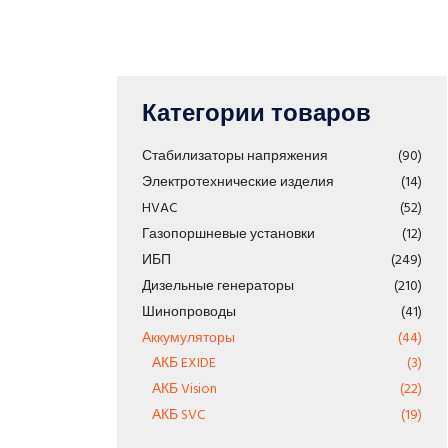
Категории товаров
Стабилизаторы напряжения
(90)
Электротехнические изделия
(14)
HVAC
(52)
Газопоршневые установки
(12)
ИБП
(249)
Дизельные генераторы
(210)
Шинопроводы
(41)
Аккумуляторы
(44)
АКБ EXIDE
(3)
АКБ Vision
(22)
АКБ SVC
(19)