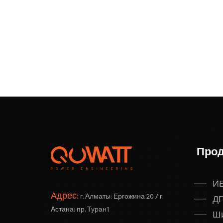
Прод
И
Адрес:
г. Алматы: Ергожина 20 / г.
Д
Астана: пр. Туран1
Ш