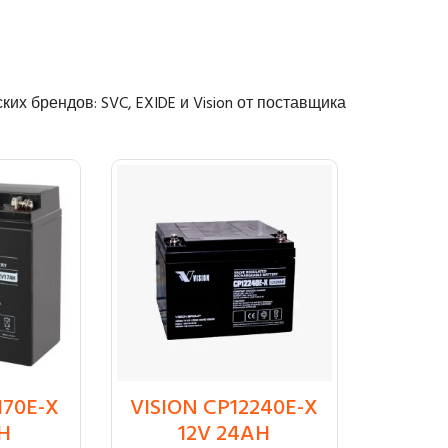
х брендов: SVC, EXIDE и Vision от поставщика
170E-X
VISION CP12240E-X
₸
26 100
H
12V 24AH