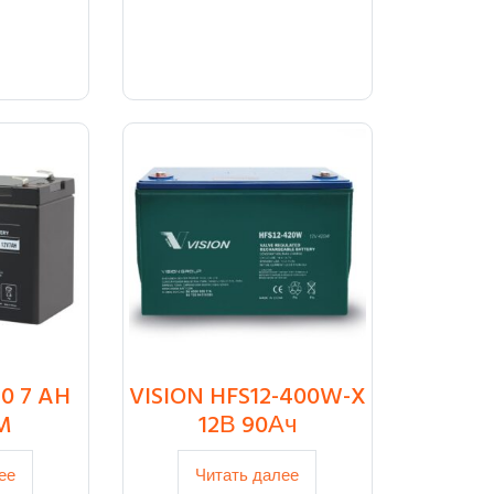
0 7 AH
VISION HFS12-400W-X
M
12В 90Ач
ее
Читать далее