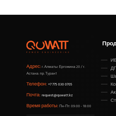
Прод
И
Адрес:
г. Алматы: Ергожина 20 / г.
Д
Астана: пр. Туран1
Ш
Телефон:
Ко
+7 775 030 0705
Ак
Почта:
request@quwatt.kz
Ст
Время работы:
Пн-Пт: 09:00 - 18:00