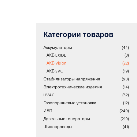
Категории товаров
Аккумуляторы
(44)
АКБ EXIDE
(3)
АКБ Vision
(22)
АКБ SVC
(19)
Стабилизаторы напряжения
(90)
Электротехнические изделия
(14)
HVAC
(52)
Газопоршневые установки
(12)
ИБП
(249)
Дизельные генераторы
(210)
Шинопроводы
(41)