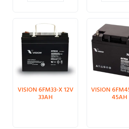
VISION 6FM33-X 12V
VISION 6FM4
₸
29 085
₸
36 450
33AH
45AH