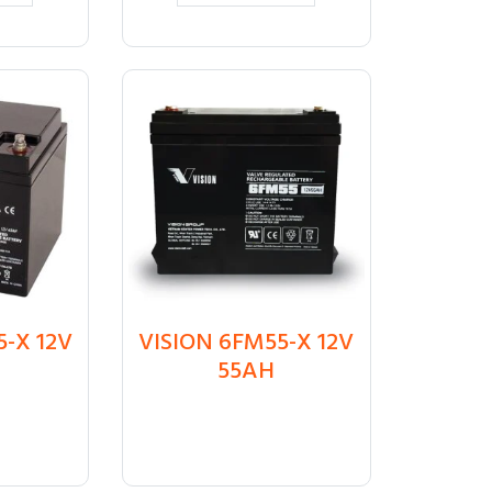
5-X 12V
VISION 6FM55-X 12V
₸
64 000
55AH