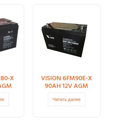
M80-X
VISION 6FM90E-X
 AGM
90AH 12V AGM
ее
Читать далее