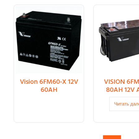
Vision 6FM60-X 12V
VISION 6F
₸
70 000
60AH
80AH 12V
Читать дал