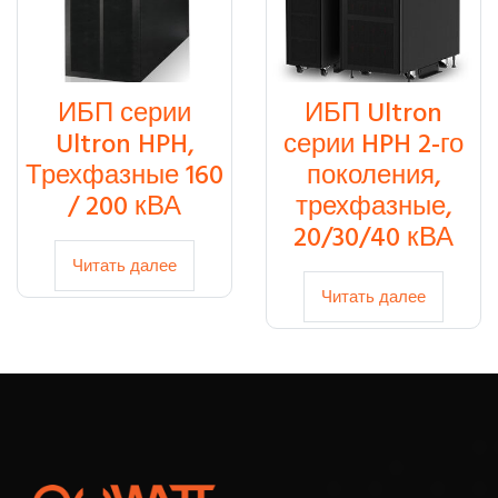
ИБП серии
ИБП Ultron
Ultron HPH,
серии HPH 2-го
Трехфазные 160
поколения,
/ 200 кВА
трехфазные,
20/30/40 кВА
Читать далее
Читать далее