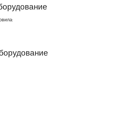
борудование
овила:
оборудование