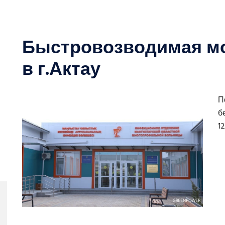
Быстровозводимая м
в г.Актау
П
б
1