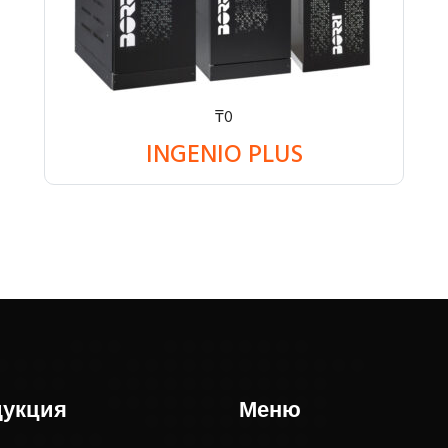
₸
0
INGENIO PLUS
укция
Меню