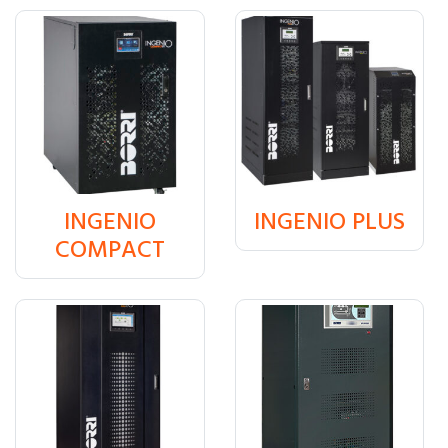
INGENIO
INGENIO PLUS
₸
0
₸
0
COMPACT